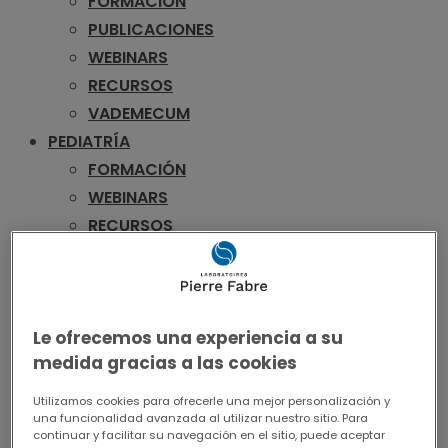
FORMACIÓN
PUBLICACIONES
WEBINARS
RECURSOS
VADEMECUM
PEDIATRÍA
FORMACIÓN
WEBINARS
RECURSOS
VADEMECUM
UROLOGÍA
FORMACIÓN
Le ofrecemos una experiencia a su
PUBLICACIONES
medida gracias a las cookies
WEBINARS
RECURSOS
Utilizamos cookies para ofrecerle una mejor personalización y
una funcionalidad avanzada al utilizar nuestro sitio. Para
VADEMECUM
continuar y facilitar su navegación en el sitio, puede aceptar