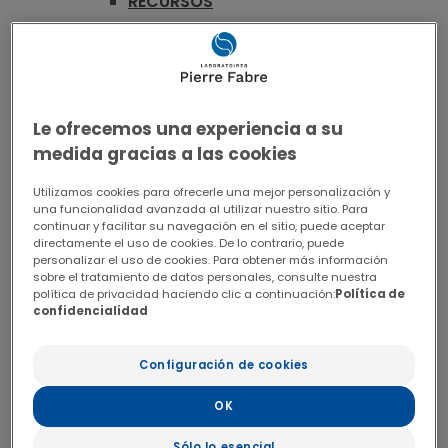
RECURSOS
CONGRESOS
VIK COLORRECTAL
PULMÓN
FORMACIÓN
Le ofrecemos una experiencia a su
RECURSOS
medida gracias a las cookies
PUBLICACIONES
Utilizamos cookies para ofrecerle una mejor personalización y
VADEMECUM
una funcionalidad avanzada al utilizar nuestro sitio. Para
HEMATOLOGÍA
continuar y facilitar su navegación en el sitio, puede aceptar
directamente el uso de cookies. De lo contrario, puede
FORMACIÓN
personalizar el uso de cookies. Para obtener más información
sobre el tratamiento de datos personales, consulte nuestra
WEBINARS
política de privacidad haciendo clic a continuación:
Política de
RECURSOS
confidencialidad
FARMACIA
FORMACIÓN
Configuración de cookies
WEBINARS
OK
RECURSOS
Sólo lo esencial