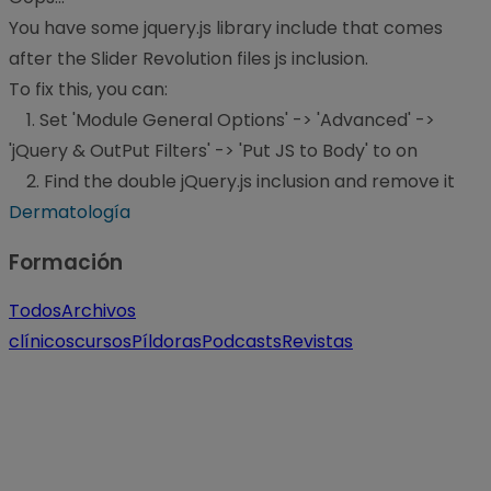
You have some jquery.js library include that comes
after the Slider Revolution files js inclusion.
To fix this, you can:
1. Set 'Module General Options' -> 'Advanced' ->
'jQuery & OutPut Filters' -> 'Put JS to Body' to on
2. Find the double jQuery.js inclusion and remove it
Dermatología
Formación
Todos
Archivos
clínicos
cursos
Píldoras
Podcasts
Revistas