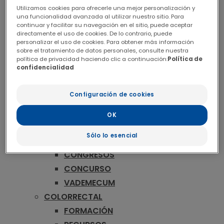
ONCOLOGÍA
Utilizamos cookies para ofrecerle una mejor personalización y
MAMA
una funcionalidad avanzada al utilizar nuestro sitio. Para
continuar y facilitar su navegación en el sitio, puede aceptar
FORMACIÓN
directamente el uso de cookies. De lo contrario, puede
RECURSOS
personalizar el uso de cookies. Para obtener más información
sobre el tratamiento de datos personales, consulte nuestra
CONGRESOS
política de privacidad haciendo clic a continuación:
Política de
confidencialidad
CONCURSO
VADEMECUM
Configuración de cookies
MELANOMA
FORMACIÓN
OK
PUBLICACIONES
Sólo lo esencial
RECURSOS
CONGRESOS
CONCURSO
VADEMECUM
COLORRECTAL
FORMACIÓN