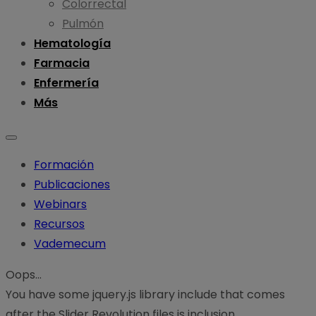
Colorrectal
Pulmón
Hematología
Farmacia
Enfermería
Más
Formación
Publicaciones
Webinars
Recursos
Vademecum
Oops...
You have some jquery.js library include that comes
after the Slider Revolution files js inclusion.