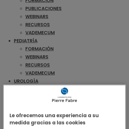
FORMACIÓN
PUBLICACIONES
WEBINARS
RECURSOS
VADEMECUM
PEDIATRÍA
FORMACIÓN
WEBINARS
RECURSOS
VADEMECUM
UROLOGÍA
FORMACIÓN
PUBLICACIONES
WEBINARS
RECURSOS
Le ofrecemos una experiencia a su
VADEMECUM
medida gracias a las cookies