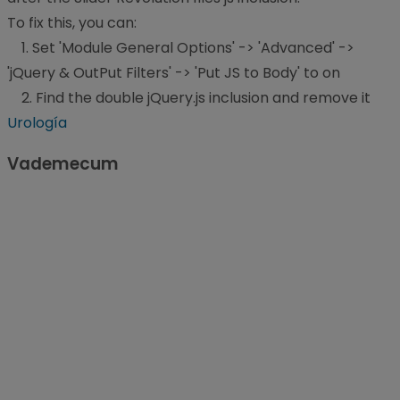
To fix this, you can:
1. Set 'Module General Options' -> 'Advanced' ->
'jQuery & OutPut Filters' -> 'Put JS to Body' to on
2. Find the double jQuery.js inclusion and remove it
Urología
Vademecum