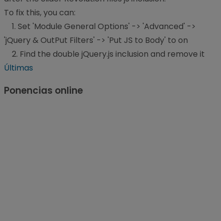
To fix this, you can:
1. Set 'Module General Options' -> 'Advanced' ->
'jQuery & OutPut Filters' -> 'Put JS to Body' to on
2. Find the double jQuery.js inclusion and remove it
Últimas
Ponencias online