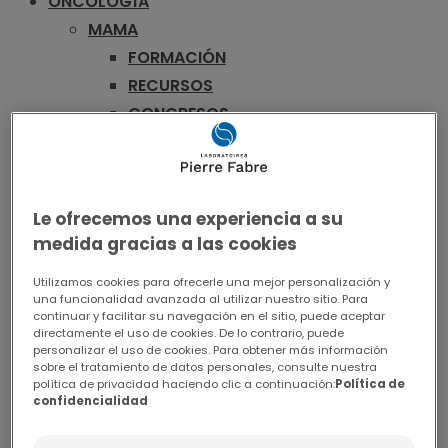
ONCOLOGÍA
MAMA
FORMACIÓN
RECURSOS
CONGRESOS
CONCURSO
VADEMECUM
MELANOMA
Le ofrecemos una experiencia a su
FORMACIÓN
medida gracias a las cookies
PUBLICACIONES
RECURSOS
Utilizamos cookies para ofrecerle una mejor personalización y
una funcionalidad avanzada al utilizar nuestro sitio. Para
CONGRESOS
continuar y facilitar su navegación en el sitio, puede aceptar
directamente el uso de cookies. De lo contrario, puede
CONCURSO
personalizar el uso de cookies. Para obtener más información
VADEMECUM
sobre el tratamiento de datos personales, consulte nuestra
política de privacidad haciendo clic a continuación:
Política de
COLORRECTAL
confidencialidad
FORMACIÓN