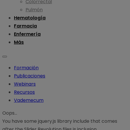
Colorrectal
Pulmón
Hematología
Farmacia
Enfermería
Más
Formación
Publicaciones
Webinars
Recursos
Vademecum
Oops...
You have some jquery.js library include that comes
after the Slider Revolution files js inclusion.