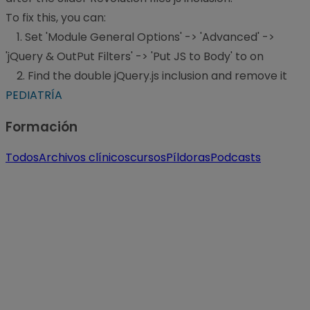
To fix this, you can:
1. Set 'Module General Options' -> 'Advanced' ->
'jQuery & OutPut Filters' -> 'Put JS to Body' to on
2. Find the double jQuery.js inclusion and remove it
PEDIATRÍA
Formación
Todos
Archivos clínicos
cursos
Píldoras
Podcasts