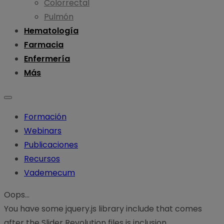
Colorrectal
Pulmón
Hematología
Farmacia
Enfermería
Más
Formación
Webinars
Publicaciones
Recursos
Vademecum
Oops...
You have some jquery.js library include that comes
after the Slider Revolution files js inclusion.