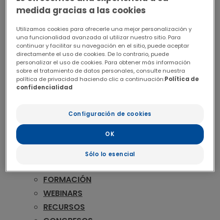
RECURSOS
medida gracias a las cookies
CONGRESOS
VIK COLORRECTAL
Utilizamos cookies para ofrecerle una mejor personalización y
una funcionalidad avanzada al utilizar nuestro sitio. Para
PULMÓN
continuar y facilitar su navegación en el sitio, puede aceptar
FORMACIÓN
directamente el uso de cookies. De lo contrario, puede
personalizar el uso de cookies. Para obtener más información
RECURSOS
sobre el tratamiento de datos personales, consulte nuestra
política de privacidad haciendo clic a continuación:
Política de
PUBLICACIONES
confidencialidad
VADEMECUM
HEMATOLOGÍA
Configuración de cookies
FORMACIÓN
OK
WEBINARS
RECURSOS
Sólo lo esencial
FARMACIA
FORMACIÓN
WEBINARS
RECURSOS