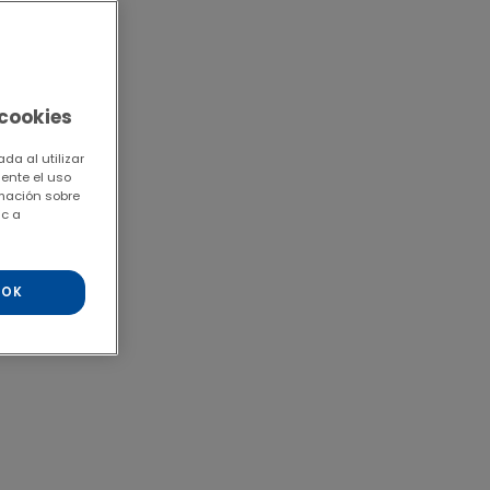
 cookies
da al utilizar
mente el uso
rmación sobre
ic a
OK