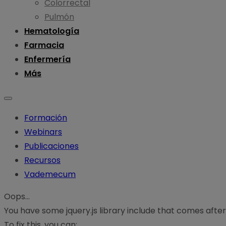
Colorrectal
Pulmón
Hematología
Farmacia
Enfermería
Más
Formación
Webinars
Publicaciones
Recursos
Vademecum
Oops...
You have some jquery.js library include that comes after th
To fix this, you can: