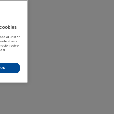
 cookies
da al utilizar
mente el uso
rmación sobre
ic a
OK