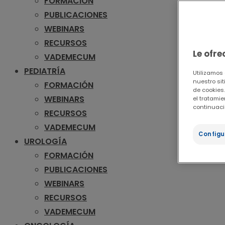
FORMACIÓN
PUBLICACIONES
WEBINARS
RECURSOS
Le ofr
VADEMECUM
PEDIATRÍA
Utilizamos
nuestro sit
FORMACIÓN
de cookies.
WEBINARS
el tratami
continuaci
RECURSOS
VADEMECUM
Configu
UROLOGÍA
FORMACIÓN
PUBLICACIONES
WEBINARS
RECURSOS
VADEMECUM