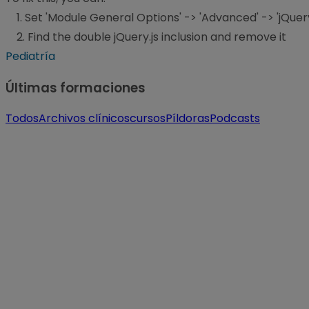
1. Set 'Module General Options' -> 'Advanced' -> 'jQuery 
2. Find the double jQuery.js inclusion and remove it
Pediatría
Últimas formaciones
Todos
Archivos clínicos
cursos
Píldoras
Podcasts