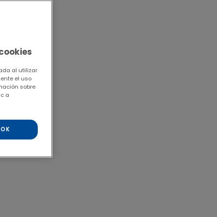
 cookies
da al utilizar
mente el uso
rmación sobre
ic a
OK