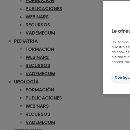
FORMACIÓN
PUBLICACIONES
WEBINARS
RECURSOS
Le ofr
VADEMECUM
PEDIATRÍA
Utilizamos
nuestro sit
FORMACIÓN
de cookies.
WEBINARS
el tratami
continuaci
RECURSOS
VADEMECUM
Configu
UROLOGÍA
FORMACIÓN
PUBLICACIONES
WEBINARS
RECURSOS
VADEMECUM