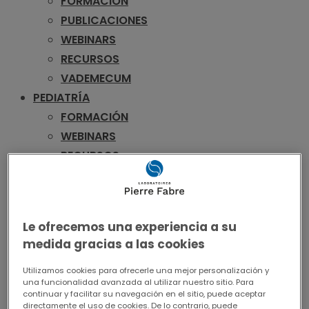
FORMACIÓN
PUBLICACIONES
WEBINARS
RECURSOS
VADEMECUM
PEDIATRÍA
FORMACIÓN
WEBINARS
RECURSOS
VADEMECUM
UROLOGÍA
FORMACIÓN
Le ofrecemos una experiencia a su
PUBLICACIONES
medida gracias a las cookies
WEBINARS
RECURSOS
Utilizamos cookies para ofrecerle una mejor personalización y
una funcionalidad avanzada al utilizar nuestro sitio. Para
VADEMECUM
continuar y facilitar su navegación en el sitio, puede aceptar
directamente el uso de cookies. De lo contrario, puede