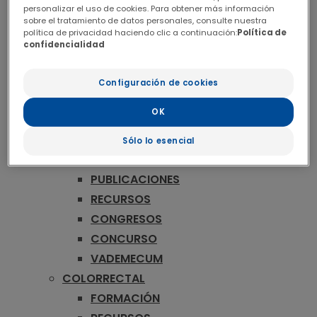
ONCOLOGÍA
personalizar el uso de cookies. Para obtener más información
MAMA
sobre el tratamiento de datos personales, consulte nuestra
política de privacidad haciendo clic a continuación:
Política de
FORMACIÓN
confidencialidad
RECURSOS
CONGRESOS
Configuración de cookies
CONCURSO
OK
VADEMECUM
MELANOMA
Sólo lo esencial
FORMACIÓN
PUBLICACIONES
RECURSOS
CONGRESOS
CONCURSO
VADEMECUM
COLORRECTAL
FORMACIÓN