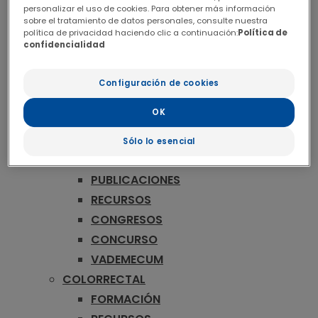
ONCOLOGÍA
personalizar el uso de cookies. Para obtener más información
MAMA
sobre el tratamiento de datos personales, consulte nuestra
política de privacidad haciendo clic a continuación:
Política de
FORMACIÓN
confidencialidad
RECURSOS
CONGRESOS
Configuración de cookies
CONCURSO
OK
VADEMECUM
MELANOMA
Sólo lo esencial
FORMACIÓN
PUBLICACIONES
RECURSOS
CONGRESOS
CONCURSO
VADEMECUM
COLORRECTAL
FORMACIÓN