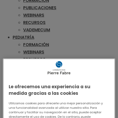
FORMACIÓN
PUBLICACIONES
WEBINARS
RECURSOS
VADEMECUM
PEDIATRÍA
FORMACIÓN
WEBINARS
RECURSOS
VADEMECUM
UROLOGÍA
FORMACIÓN
Le ofrecemos una experiencia a su
PUBLICACIONES
medida gracias a las cookies
WEBINARS
RECURSOS
Utilizamos cookies para ofrecerle una mejor personalización y
una funcionalidad avanzada al utilizar nuestro sitio. Para
VADEMECUM
continuar y facilitar su navegación en el sitio, puede aceptar
directamente el uso de cookies. De lo contrario, puede