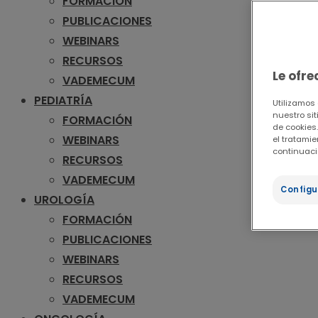
FORMACIÓN
PUBLICACIONES
WEBINARS
RECURSOS
Le ofr
VADEMECUM
PEDIATRÍA
Utilizamos
nuestro sit
FORMACIÓN
de cookies.
WEBINARS
el tratami
continuaci
RECURSOS
VADEMECUM
Configu
UROLOGÍA
FORMACIÓN
PUBLICACIONES
WEBINARS
RECURSOS
VADEMECUM