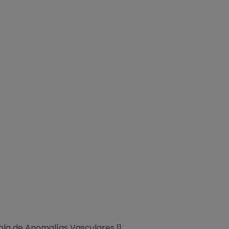
ola de Anomalías Vasculares 11