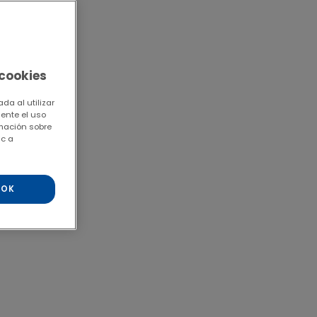
 cookies
da al utilizar
mente el uso
rmación sobre
ic a
OK