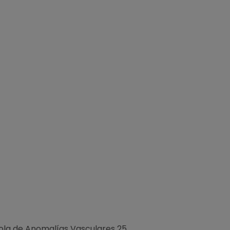
ñola de Anomalías Vasculares 25