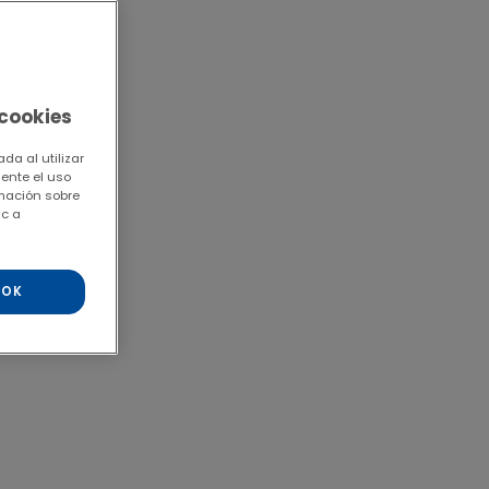
 cookies
da al utilizar
mente el uso
rmación sobre
ic a
OK