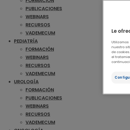
FORMACIÓN
PUBLICACIONES
WEBINARS
RECURSOS
Le ofr
VADEMECUM
PEDIATRÍA
Utilizamos
nuestro sit
FORMACIÓN
de cookies.
WEBINARS
el tratami
continuaci
RECURSOS
VADEMECUM
Configu
UROLOGÍA
FORMACIÓN
PUBLICACIONES
WEBINARS
RECURSOS
VADEMECUM