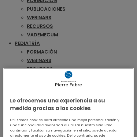
FORMACIÓN
PUBLICACIONES
WEBINARS
RECURSOS
VADEMECUM
PEDIATRÍA
FORMACIÓN
WEBINARS
RECURSOS
VADEMECUM
UROLOGÍA
FORMACIÓN
Le ofrecemos una experiencia a su
PUBLICACIONES
medida gracias a las cookies
WEBINARS
RECURSOS
Utilizamos cookies para ofrecerle una mejor personalización y
una funcionalidad avanzada al utilizar nuestro sitio. Para
VADEMECUM
continuar y facilitar su navegación en el sitio, puede aceptar
directamente el uso de cookies. De lo contrario, puede