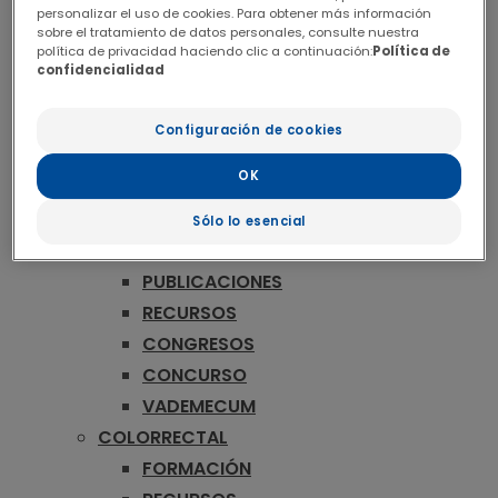
ONCOLOGÍA
personalizar el uso de cookies. Para obtener más información
MAMA
sobre el tratamiento de datos personales, consulte nuestra
política de privacidad haciendo clic a continuación:
Política de
FORMACIÓN
confidencialidad
RECURSOS
CONGRESOS
Configuración de cookies
CONCURSO
OK
VADEMECUM
MELANOMA
Sólo lo esencial
FORMACIÓN
PUBLICACIONES
RECURSOS
CONGRESOS
CONCURSO
VADEMECUM
COLORRECTAL
FORMACIÓN