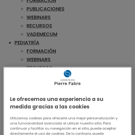
FORMACIÓN
PUBLICACIONES
WEBINARS
RECURSOS
VADEMECUM
PEDIATRÍA
FORMACIÓN
WEBINARS
RECURSOS
VADEMECUM
UROLOGÍA
FORMACIÓN
Le ofrecemos una experiencia a su
PUBLICACIONES
medida gracias a las cookies
WEBINARS
RECURSOS
Utilizamos cookies para ofrecerle una mejor personalización y
una funcionalidad avanzada al utilizar nuestro sitio. Para
VADEMECUM
continuar y facilitar su navegación en el sitio, puede aceptar
directamente el uso de cookies. De lo contrario, puede