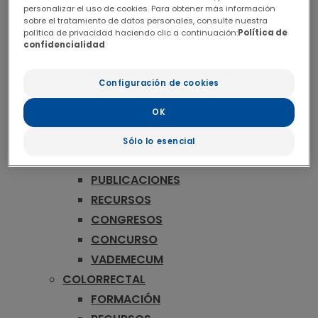
ONCOLOGÍA
personalizar el uso de cookies. Para obtener más información
MAMA
sobre el tratamiento de datos personales, consulte nuestra
política de privacidad haciendo clic a continuación:
Política de
FORMACIÓN
confidencialidad
RECURSOS
CONGRESOS
Configuración de cookies
CONCURSO
OK
VADEMECUM
MELANOMA
Sólo lo esencial
FORMACIÓN
PUBLICACIONES
RECURSOS
CONGRESOS
CONCURSO
VADEMECUM
COLORRECTAL
FORMACIÓN