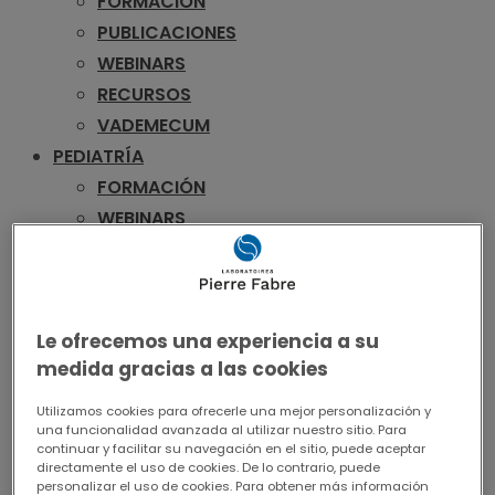
FORMACIÓN
PUBLICACIONES
WEBINARS
RECURSOS
VADEMECUM
PEDIATRÍA
FORMACIÓN
WEBINARS
RECURSOS
VADEMECUM
UROLOGÍA
Le ofrecemos una experiencia a su
FORMACIÓN
medida gracias a las cookies
PUBLICACIONES
WEBINARS
Utilizamos cookies para ofrecerle una mejor personalización y
una funcionalidad avanzada al utilizar nuestro sitio. Para
RECURSOS
continuar y facilitar su navegación en el sitio, puede aceptar
VADEMECUM
directamente el uso de cookies. De lo contrario, puede
personalizar el uso de cookies. Para obtener más información