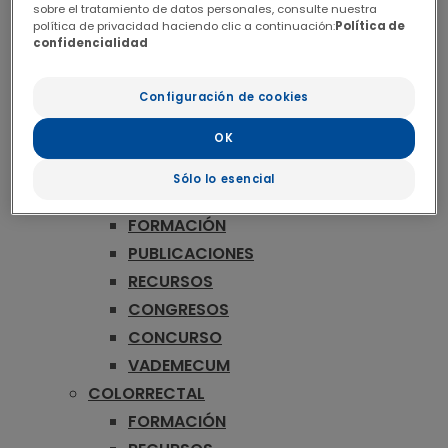
ONCOLOGÍA
sobre el tratamiento de datos personales, consulte nuestra
política de privacidad haciendo clic a continuación:
Política de
MAMA
confidencialidad
FORMACIÓN
RECURSOS
Configuración de cookies
CONGRESOS
OK
CONCURSO
VADEMECUM
Sólo lo esencial
MELANOMA
FORMACIÓN
PUBLICACIONES
RECURSOS
CONGRESOS
CONCURSO
VADEMECUM
COLORRECTAL
FORMACIÓN