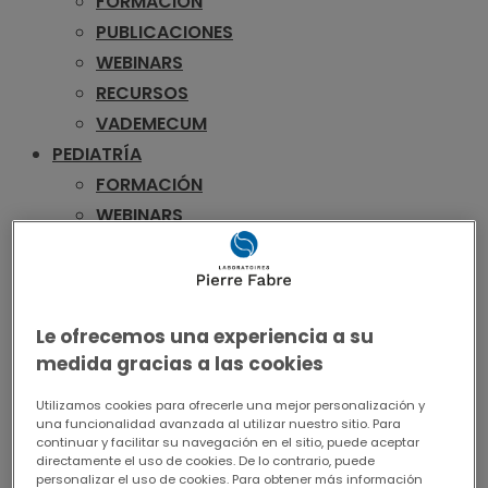
FORMACIÓN
PUBLICACIONES
WEBINARS
RECURSOS
VADEMECUM
PEDIATRÍA
FORMACIÓN
WEBINARS
RECURSOS
VADEMECUM
UROLOGÍA
Le ofrecemos una experiencia a su
FORMACIÓN
medida gracias a las cookies
PUBLICACIONES
WEBINARS
Utilizamos cookies para ofrecerle una mejor personalización y
una funcionalidad avanzada al utilizar nuestro sitio. Para
RECURSOS
continuar y facilitar su navegación en el sitio, puede aceptar
VADEMECUM
directamente el uso de cookies. De lo contrario, puede
personalizar el uso de cookies. Para obtener más información