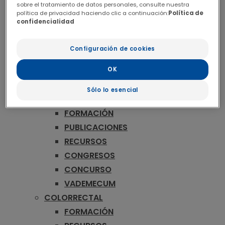
ONCOLOGÍA
sobre el tratamiento de datos personales, consulte nuestra
MAMA
política de privacidad haciendo clic a continuación:
Política de
confidencialidad
FORMACIÓN
RECURSOS
Configuración de cookies
CONGRESOS
CONCURSO
OK
VADEMECUM
Sólo lo esencial
MELANOMA
FORMACIÓN
PUBLICACIONES
RECURSOS
CONGRESOS
CONCURSO
VADEMECUM
COLORRECTAL
FORMACIÓN