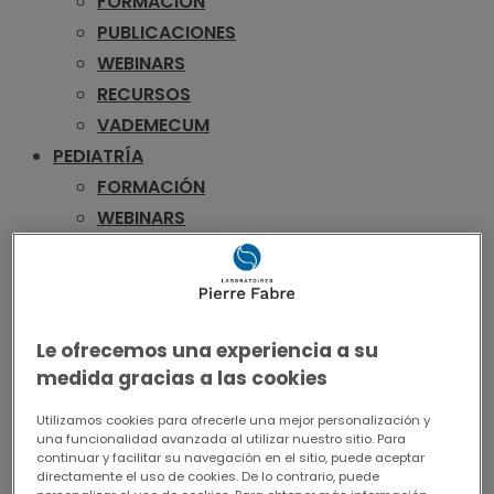
FORMACIÓN
PUBLICACIONES
WEBINARS
RECURSOS
VADEMECUM
PEDIATRÍA
FORMACIÓN
WEBINARS
RECURSOS
VADEMECUM
UROLOGÍA
FORMACIÓN
Le ofrecemos una experiencia a su
PUBLICACIONES
medida gracias a las cookies
WEBINARS
Utilizamos cookies para ofrecerle una mejor personalización y
RECURSOS
una funcionalidad avanzada al utilizar nuestro sitio. Para
continuar y facilitar su navegación en el sitio, puede aceptar
VADEMECUM
directamente el uso de cookies. De lo contrario, puede