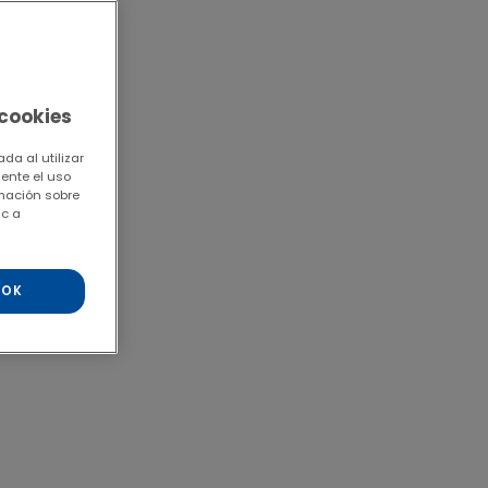
 cookies
da al utilizar
mente el uso
rmación sobre
ic a
OK