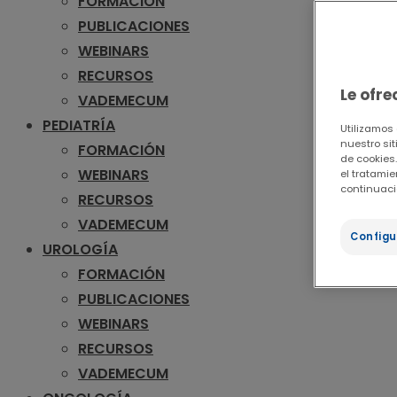
FORMACIÓN
PUBLICACIONES
WEBINARS
RECURSOS
Le ofr
VADEMECUM
PEDIATRÍA
Utilizamos
nuestro sit
FORMACIÓN
de cookies.
WEBINARS
el tratami
continuaci
RECURSOS
VADEMECUM
Configu
UROLOGÍA
FORMACIÓN
PUBLICACIONES
WEBINARS
RECURSOS
VADEMECUM