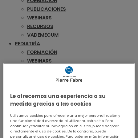
FORMACIÓN
PUBLICACIONES
WEBINARS
RECURSOS
VADEMECUM
PEDIATRÍA
FORMACIÓN
WEBINARS
RECURSOS
VADEMECUM
UROLOGÍA
FORMACIÓN
Le ofrecemos una experiencia a su
medida gracias a las cookies
PUBLICACIONES
WEBINARS
Utilizamos cookies para ofrecerle una mejor personalización y
RECURSOS
una funcionalidad avanzada al utilizar nuestro sitio. Para
continuar y facilitar su navegación en el sitio, puede aceptar
VADEMECUM
directamente el uso de cookies. De lo contrario, puede
personalizar el uso de cookies. Para obtener más información