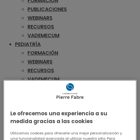
FORMACIÓN
PUBLICACIONES
WEBINARS
RECURSOS
VADEMECUM
PEDIATRÍA
FORMACIÓN
WEBINARS
RECURSOS
VADEMECUM
UROLOGÍA
FORMACIÓN
PUBLICACIONES
Le ofrecemos una experiencia a su
WEBINARS
medida gracias a las cookies
RECURSOS
VADEMECUM
Utilizamos cookies para ofrecerle una mejor personalización y
una funcionalidad avanzada al utilizar nuestro sitio. Para