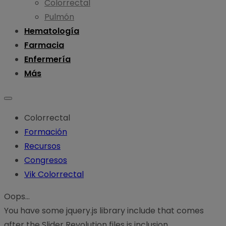
Colorrectal
Pulmón
Hematología
Farmacia
Enfermería
Más
Colorrectal
Formación
Recursos
Congresos
Vik Colorrectal
Oops...
You have some jquery.js library include that comes
after the Slider Revolution files js inclusion.