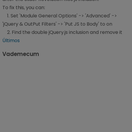
To fix this, you can:
1. Set 'Module General Options' -> 'Advanced' ->
'jQuery & OutPut Filters' -> 'Put JS to Body' to on
2. Find the double jQuery.js inclusion and remove it
Últimos
Vademecum