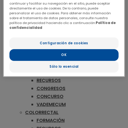
ONCOLOGÍA
continuar y facilitar su navegación en el sitio, puede aceptar
MAMA
directamente el uso de cookies. De lo contrario, puede
personalizar el uso de cookies. Para obtener más información
FORMACIÓN
sobre el tratamiento de datos personales, consulte nuestra
política de privacidad haciendo clic a continuación:
Política de
RECURSOS
confidencialidad
CONGRESOS
CONCURSO
Configuración de cookies
VADEMECUM
OK
MELANOMA
FORMACIÓN
Sólo lo esencial
PUBLICACIONES
RECURSOS
CONGRESOS
CONCURSO
VADEMECUM
COLORRECTAL
FORMACIÓN