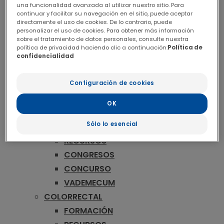
ONCOLOGÍA
una funcionalidad avanzada al utilizar nuestro sitio. Para
MAMA
continuar y facilitar su navegación en el sitio, puede aceptar
directamente el uso de cookies. De lo contrario, puede
FORMACIÓN
personalizar el uso de cookies. Para obtener más información
sobre el tratamiento de datos personales, consulte nuestra
RECURSOS
política de privacidad haciendo clic a continuación:
Política de
CONGRESOS
confidencialidad
CONCURSO
VADEMECUM
Configuración de cookies
MELANOMA
OK
FORMACIÓN
Sólo lo esencial
PUBLICACIONES
RECURSOS
CONGRESOS
CONCURSO
VADEMECUM
COLORRECTAL
FORMACIÓN