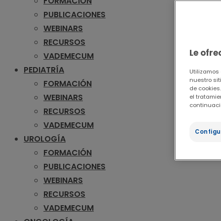
FORMACIÓN
PUBLICACIONES
WEBINARS
RECURSOS
Le ofr
VADEMECUM
PEDIATRÍA
Utilizamos
nuestro sit
FORMACIÓN
de cookies.
WEBINARS
el tratami
continuaci
RECURSOS
VADEMECUM
Configu
UROLOGÍA
FORMACIÓN
PUBLICACIONES
WEBINARS
RECURSOS
VADEMECUM