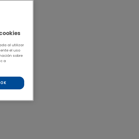
 cookies
da al utilizar
mente el uso
rmación sobre
ic a
OK