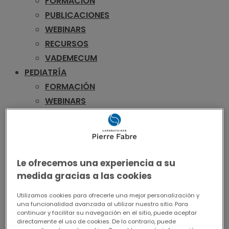
FORMACIÓN
PUBLICACIONES
WEBINARS
RECURSOS
VADEMECUM
PEDIATRÍA
FORMACIÓN
WEBINARS
RECURSOS
VADEMECUM
UROLOGÍA
FORMACIÓN
Le ofrecemos una experiencia a su
PUBLICACIONES
medida gracias a las cookies
WEBINARS
Utilizamos cookies para ofrecerle una mejor personalización y
RECURSOS
una funcionalidad avanzada al utilizar nuestro sitio. Para
continuar y facilitar su navegación en el sitio, puede aceptar
VADEMECUM
directamente el uso de cookies. De lo contrario, puede