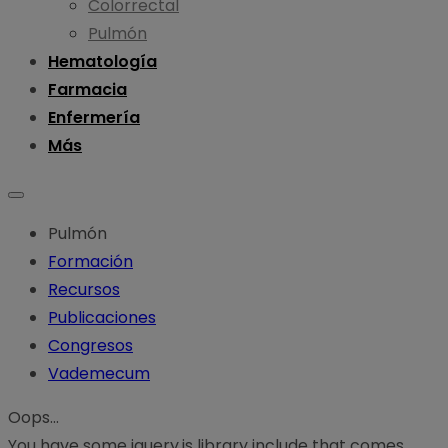
Colorrectal
Pulmón
Hematología
Farmacia
Enfermería
Más
Pulmón
Formación
Recursos
Publicaciones
Congresos
Vademecum
Oops...
You have some jquery.js library include that comes