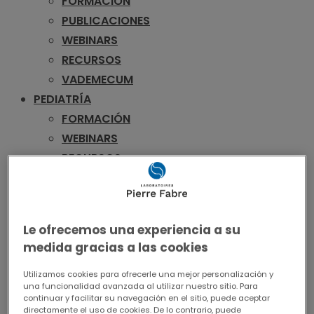
FORMACIÓN
PUBLICACIONES
WEBINARS
RECURSOS
VADEMECUM
PEDIATRÍA
FORMACIÓN
WEBINARS
RECURSOS
VADEMECUM
UROLOGÍA
FORMACIÓN
Le ofrecemos una experiencia a su
PUBLICACIONES
medida gracias a las cookies
WEBINARS
RECURSOS
Utilizamos cookies para ofrecerle una mejor personalización y
una funcionalidad avanzada al utilizar nuestro sitio. Para
VADEMECUM
continuar y facilitar su navegación en el sitio, puede aceptar
directamente el uso de cookies. De lo contrario, puede