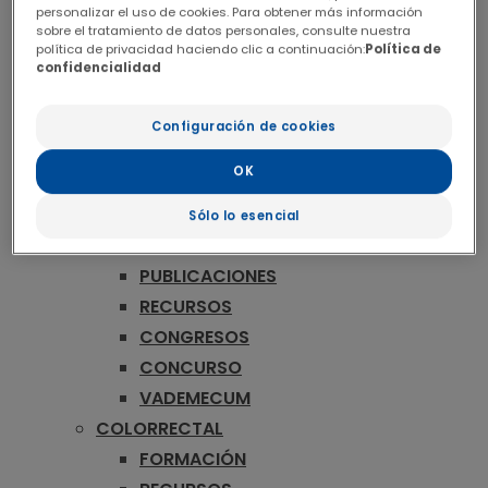
ONCOLOGÍA
personalizar el uso de cookies. Para obtener más información
MAMA
sobre el tratamiento de datos personales, consulte nuestra
política de privacidad haciendo clic a continuación:
Política de
FORMACIÓN
confidencialidad
RECURSOS
CONGRESOS
Configuración de cookies
CONCURSO
OK
VADEMECUM
MELANOMA
Sólo lo esencial
FORMACIÓN
PUBLICACIONES
RECURSOS
CONGRESOS
CONCURSO
VADEMECUM
COLORRECTAL
FORMACIÓN