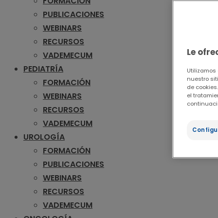
FORMACIÓN
PUBLICACIONES
WEBINARS
RECURSOS
Le ofr
VADEMECUM
PEDIATRÍA
Utilizamos
nuestro sit
FORMACIÓN
de cookies.
WEBINARS
el tratami
continuaci
RECURSOS
VADEMECUM
Configu
UROLOGÍA
FORMACIÓN
PUBLICACIONES
WEBINARS
RECURSOS
VADEMECUM