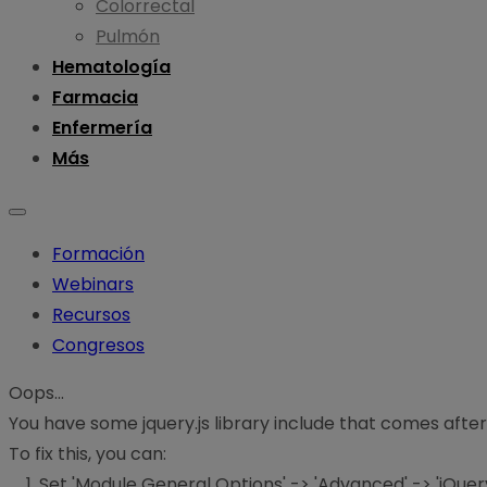
Colorrectal
Pulmón
Hematología
Farmacia
Enfermería
Más
Formación
Webinars
Recursos
Congresos
Oops...
You have some jquery.js library include that comes after th
To fix this, you can:
1. Set 'Module General Options' -> 'Advanced' -> 'jQuery 