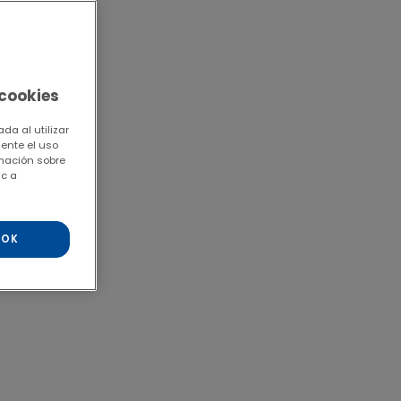
 cookies
da al utilizar
mente el uso
rmación sobre
ic a
OK