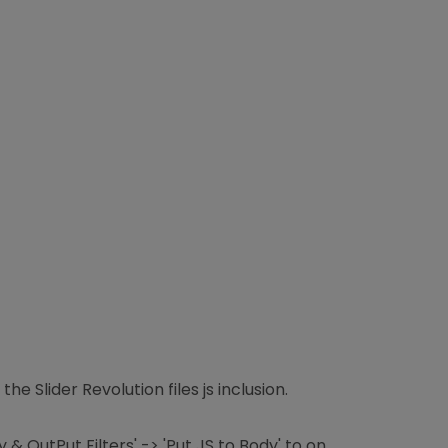
e Slider Revolution files js inclusion.
& OutPut Filters' -> 'Put JS to Body' to on