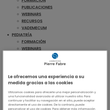
FORMACIÓN
PUBLICACIONES
WEBINARS
RECURSOS
VADEMECUM
PEDIATRÍA
FORMACIÓN
WEBINARS
RECURSOS
VADEMECUM
UROLOGÍA
FORMACIÓN
Le ofrecemos una experiencia a su
medida gracias a las cookies
PUBLICACIONES
WEBINARS
Utilizamos cookies para ofrecerle una mejor personalización y
RECURSOS
una funcionalidad avanzada al utilizar nuestro sitio. Para
continuar y facilitar su navegación en el sitio, puede aceptar
VADEMECUM
directamente el uso de cookies. De lo contrario, puede
personalizar el uso de cookies. Para obtener más información