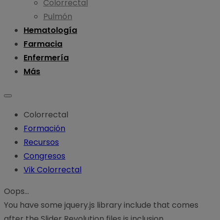
Colorrectal
Pulmón
Hematología
Farmacia
Enfermería
Más
Colorrectal
Formación
Recursos
Congresos
Vik Colorrectal
Oops...
You have some jquery.js library include that comes
after the Slider Revolution files js inclusion.