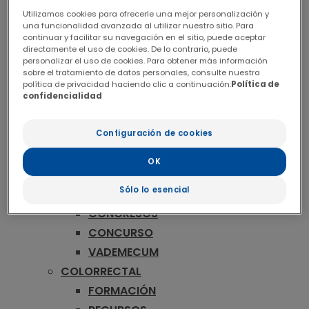
ONCOLOGÍA
Utilizamos cookies para ofrecerle una mejor personalización y
MAMA
una funcionalidad avanzada al utilizar nuestro sitio. Para
FORMACIÓN
continuar y facilitar su navegación en el sitio, puede aceptar
directamente el uso de cookies. De lo contrario, puede
RECURSOS
personalizar el uso de cookies. Para obtener más información
sobre el tratamiento de datos personales, consulte nuestra
CONGRESOS
política de privacidad haciendo clic a continuación:
Política de
CONCURSO
confidencialidad
VADEMECUM
Configuración de cookies
MELANOMA
FORMACIÓN
OK
PUBLICACIONES
Sólo lo esencial
RECURSOS
CONGRESOS
CONCURSO
VADEMECUM
COLORRECTAL
FORMACIÓN