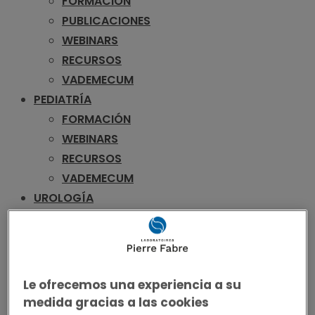
FORMACIÓN
PUBLICACIONES
WEBINARS
RECURSOS
VADEMECUM
PEDIATRÍA
FORMACIÓN
WEBINARS
RECURSOS
VADEMECUM
UROLOGÍA
FORMACIÓN
PUBLICACIONES
WEBINARS
RECURSOS
Le ofrecemos una experiencia a su
VADEMECUM
medida gracias a las cookies