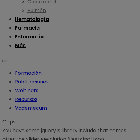
Colorrectal
Pulmón
Hematología
Farmacia
Enfermería
Más
Formación
Publicaciones
Webinars
Recursos
Vademecum
Oops...
You have some jquery.js library include that comes
after the Slider Revolution files js inclusion.