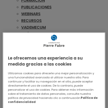
FORMACIÓN
PUBLICACIONES
WEBINARS
RECURSOS
VADEMECUM
PEDIATRÍA
FORMACIÓN
WEBINARS
RECURSOS
Le ofrecemos una experiencia a su
VADEMECUM
medida gracias a las cookies
UROLOGÍA
Utilizamos cookies para ofrecerle una mejor personalización y
FORMACIÓN
una funcionalidad avanzada al utilizar nuestro sitio. Para
PUBLICACIONES
continuar y facilitar su navegación en el sitio, puede aceptar
directamente el uso de cookies. De lo contrario, puede
WEBINARS
personalizar el uso de cookies. Para obtener más información
sobre el tratamiento de datos personales, consulte nuestra
RECURSOS
política de privacidad haciendo clic a continuación:
Política de
VADEMECUM
confidencialidad