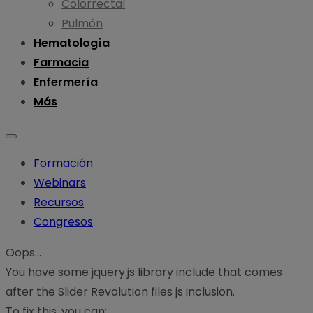
Colorrectal
Pulmón
Hematología
Farmacia
Enfermería
Más
Formación
Webinars
Recursos
Congresos
Oops...
You have some jquery.js library include that comes
after the Slider Revolution files js inclusion.
To fix this, you can: