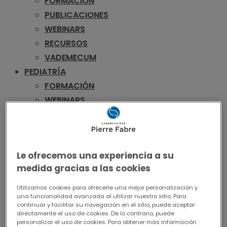
FORMACIÓN
PUBLICACIONES
WEBINARS
RECURSOS
VADEMECUM
PEDIATRÍA
FORMACIÓN
WEBINARS
RECURSOS
VADEMECUM
UROLOGÍA
Le ofrecemos una experiencia a su
FORMACIÓN
medida gracias a las cookies
PUBLICACIONES
WEBINARS
Utilizamos cookies para ofrecerle una mejor personalización y
una funcionalidad avanzada al utilizar nuestro sitio. Para
RECURSOS
continuar y facilitar su navegación en el sitio, puede aceptar
VADEMECUM
directamente el uso de cookies. De lo contrario, puede
personalizar el uso de cookies. Para obtener más información