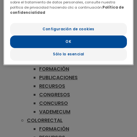
ONCOLOGÍA
sobre el tratamiento de datos personales, consulte nuestra
política de privacidad haciendo clic a continuación:
Política de
MAMA
confidencialidad
FORMACIÓN
RECURSOS
Configuración de cookies
CONGRESOS
OK
CONCURSO
VADEMECUM
Sólo lo esencial
MELANOMA
FORMACIÓN
PUBLICACIONES
RECURSOS
CONGRESOS
CONCURSO
VADEMECUM
COLORRECTAL
FORMACIÓN