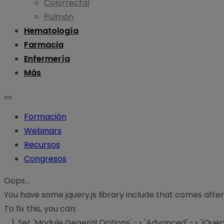
Colorrectal
Pulmón
Hematología
Farmacia
Enfermería
Más
Formación
Webinars
Recursos
Congresos
Oops...
You have some jquery.js library include that comes after th
To fix this, you can:
1. Set 'Module General Options' -> 'Advanced' -> 'jQuery 