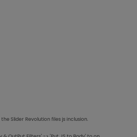
e Slider Revolution files js inclusion.
& OutPut Filters' -> 'Put JS to Body' to on