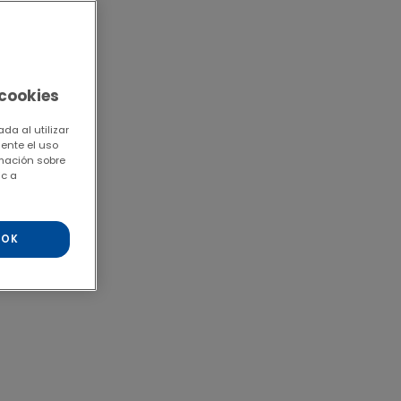
 cookies
da al utilizar
mente el uso
rmación sobre
ic a
OK