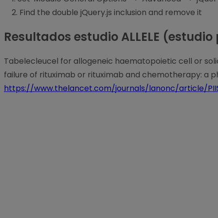
2. Find the double jQuery.js inclusion and remove it
Resultados estudio ALLELE (estudio 
Tabelecleucel for allogeneic haematopoietic cell or sol
failure of rituximab or rituximab and chemotherapy: a ph
https://www.thelancet.com/journals/lanonc/article/PI