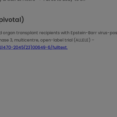
pivotal)
id organ transplant recipients with Epstein-Barr virus-po
ase 3, multicentre, open-label trial (ALLELE) –
IS1470-2045(23)00649-6/fulltext.