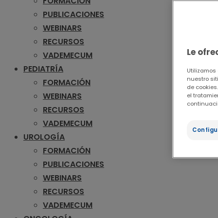
FORMACIÓN
PUBLICACIONES
WEBINARS
RECURSOS
Le ofr
VADEMECUM
PEDIATRÍA
Utilizamos
nuestro sit
FORMACIÓN
de cookies.
WEBINARS
el tratami
continuaci
RECURSOS
VADEMECUM
Configu
UROLOGÍA
FORMACIÓN
PUBLICACIONES
WEBINARS
RECURSOS
VADEMECUM