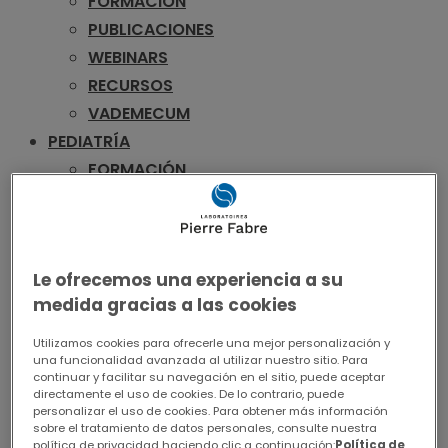
FORMACIÓN
PUBLICACIONES
WEBINARS
RECURSOS
VADEMECUM
PEDIATRÍA
FORMACIÓN
WEBINARS
RECURSOS
VADEMECUM
Le ofrecemos una experiencia a su
UROLOGÍA
medida gracias a las cookies
FORMACIÓN
PUBLICACIONES
Utilizamos cookies para ofrecerle una mejor personalización y
una funcionalidad avanzada al utilizar nuestro sitio. Para
WEBINARS
continuar y facilitar su navegación en el sitio, puede aceptar
RECURSOS
directamente el uso de cookies. De lo contrario, puede
personalizar el uso de cookies. Para obtener más información
VADEMECUM
sobre el tratamiento de datos personales, consulte nuestra
política de privacidad haciendo clic a continuación:
Política de