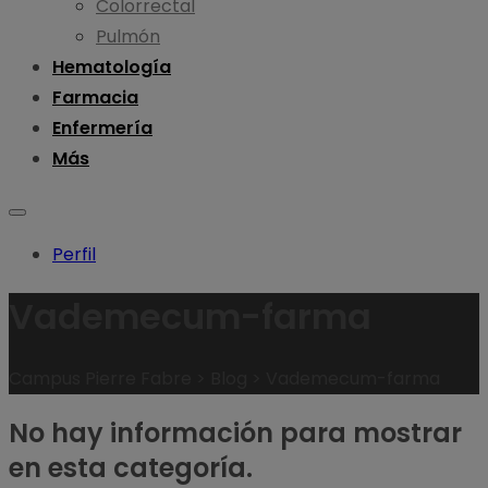
Colorrectal
Pulmón
Hematología
Farmacia
Enfermería
Más
Perfil
Vademecum-farma
Campus Pierre Fabre
>
Blog
>
Vademecum-farma
No hay información para mostrar
en esta categoría.