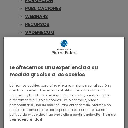
FORMACIÓN
PUBLICACIONES
WEBINARS
RECURSOS
VADEMECUM
PEDIATRÍA
FORMACIÓN
WEBINARS
RECURSOS
Le ofrecemos una experiencia a su
VADEMECUM
medida gracias a las cookies
UROLOGÍA
Utilizamos cookies para ofrecerle una mejor personalización y
FORMACIÓN
una funcionalidad avanzada al utilizar nuestro sitio. Para
continuar y facilitar su navegación en el sitio, puede aceptar
PUBLICACIONES
directamente el uso de cookies. De lo contrario, puede
WEBINARS
personalizar el uso de cookies. Para obtener más información
sobre el tratamiento de datos personales, consulte nuestra
RECURSOS
política de privacidad haciendo clic a continuación:
Política de
VADEMECUM
confidencialidad