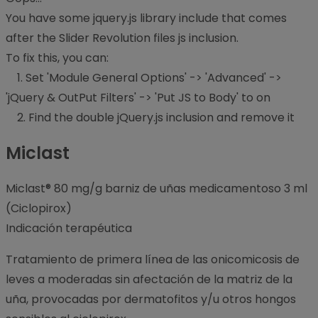
You have some jquery.js library include that comes
after the Slider Revolution files js inclusion.
To fix this, you can:
1. Set 'Module General Options' -> 'Advanced' ->
'jQuery & OutPut Filters' -> 'Put JS to Body' to on
2. Find the double jQuery.js inclusion and remove it
Miclast
Miclast® 80 mg/g barniz de uñas medicamentoso 3 ml
(Ciclopirox)
Indicación terapéutica
Tratamiento de primera línea de las onicomicosis de
leves a moderadas sin afectación de la matriz de la
uña, provocadas por dermatofitos y/u otros hongos