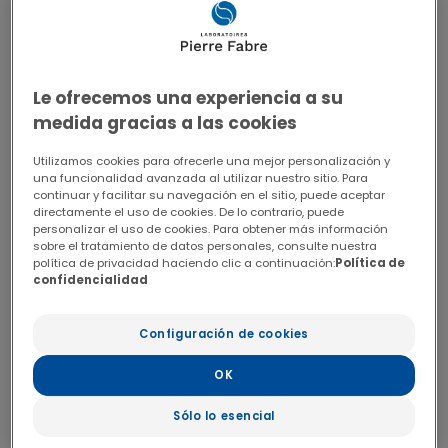
ONCOLOGÍA
MAMA
FORMACIÓN
RECURSOS
Le ofrecemos una experiencia a su
CONGRESOS
medida gracias a las cookies
CONCURSO
Utilizamos cookies para ofrecerle una mejor personalización y
VADEMECUM
una funcionalidad avanzada al utilizar nuestro sitio. Para
MELANOMA
continuar y facilitar su navegación en el sitio, puede aceptar
directamente el uso de cookies. De lo contrario, puede
FORMACIÓN
personalizar el uso de cookies. Para obtener más información
sobre el tratamiento de datos personales, consulte nuestra
PUBLICACIONES
política de privacidad haciendo clic a continuación:
Política de
RECURSOS
confidencialidad
CONGRESOS
CONCURSO
Configuración de cookies
VADEMECUM
OK
COLORRECTAL
Sólo lo esencial
FORMACIÓN