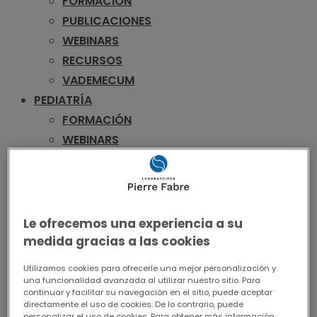
FORMACIÓN
PUBLICACIONES
WEBINARS
RECURSOS
VADEMECUM
PEDIATRÍA
FORMACIÓN
WEBINARS
RECURSOS
VADEMECUM
UROLOGÍA
FORMACIÓN
Le ofrecemos una experiencia a su
PUBLICACIONES
medida gracias a las cookies
WEBINARS
Utilizamos cookies para ofrecerle una mejor personalización y
RECURSOS
una funcionalidad avanzada al utilizar nuestro sitio. Para
continuar y facilitar su navegación en el sitio, puede aceptar
VADEMECUM
directamente el uso de cookies. De lo contrario, puede
personalizar el uso de cookies. Para obtener más información