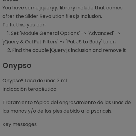
You have some jquery.js library include that comes
after the Slider Revolution files js inclusion.
To fix this, you can:
1. Set 'Module General Options' -> 'Advanced' ->
'jQuery & OutPut Filters' -> 'Put JS to Body' to on
2. Find the double jQuery.js inclusion and remove it
Onypso
Onypso® Laca de uñas 3 ml
Indicación terapéutica
Tratamiento tópico del engrosamiento de las uñas de
las manos y/o de los pies debido a la psoriasis.
Key messages