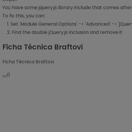
You have some jquery.js library include that comes after th
To fix this, you can:
1. Set 'Module General Options' -> 'Advanced' -> 'jQuery 
2. Find the double jQuery.js inclusion and remove it
Ficha Técnica Braftovi
Ficha Técnica Braftovi
0