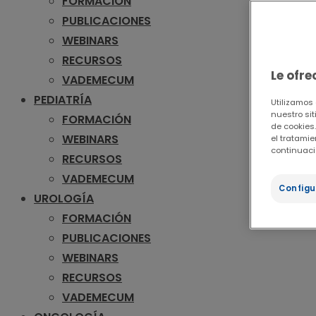
FORMACIÓN
PUBLICACIONES
WEBINARS
RECURSOS
Le ofr
VADEMECUM
PEDIATRÍA
Utilizamos
nuestro sit
FORMACIÓN
de cookies.
WEBINARS
el tratami
continuaci
RECURSOS
VADEMECUM
Configu
UROLOGÍA
FORMACIÓN
PUBLICACIONES
WEBINARS
RECURSOS
VADEMECUM