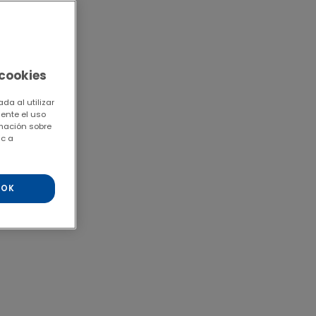
 cookies
da al utilizar
mente el uso
rmación sobre
ic a
OK