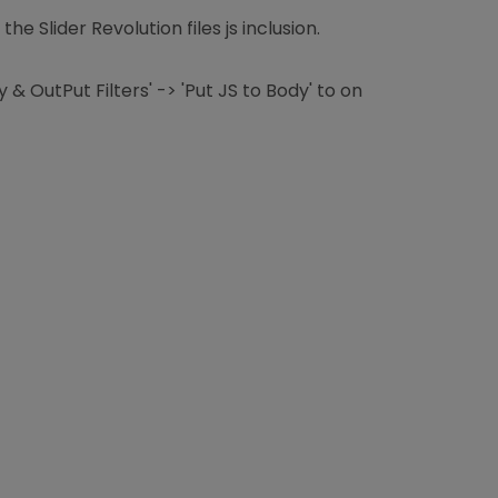
e Slider Revolution files js inclusion.
& OutPut Filters' -> 'Put JS to Body' to on