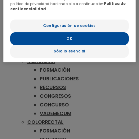
ONCOLOGÍA
política de privacidad haciendo clic a continuación:
Política de
MAMA
confidencialidad
FORMACIÓN
RECURSOS
Configuración de cookies
CONGRESOS
OK
CONCURSO
Sólo lo esencial
VADEMECUM
MELANOMA
FORMACIÓN
PUBLICACIONES
RECURSOS
CONGRESOS
CONCURSO
VADEMECUM
COLORRECTAL
FORMACIÓN