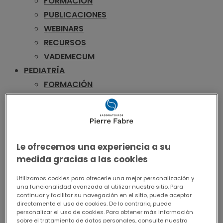
FORMACIÓN
PUBLICACIONES
WEBINARS
RECURSOS
VADEMECUM
PEDIATRÍA
FORMACIÓN
WEBINARS
RECURSOS
VADEMECUM
UROLOGÍA
Le ofrecemos una experiencia a su
FORMACIÓN
medida gracias a las cookies
PUBLICACIONES
Utilizamos cookies para ofrecerle una mejor personalización y
WEBINARS
una funcionalidad avanzada al utilizar nuestro sitio. Para
RECURSOS
continuar y facilitar su navegación en el sitio, puede aceptar
directamente el uso de cookies. De lo contrario, puede
VADEMECUM
personalizar el uso de cookies. Para obtener más información
sobre el tratamiento de datos personales, consulte nuestra