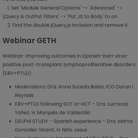
1. Set 'Module General Options' -> 'Advanced' ->
'jQuery & OutPut Filters' -> 'Put JS to Body' to on
2. Find the double jQuery.js inclusion and remove it
Webinar GETH
Webinar: Improving outcomes in Epstein-barr virus-
positive post-transplant lymphoproliferative disorders
(EBV+PTLD)
Moderadora: Dra. Anna Sureda Balari, ICO Duran i
Reynals
EBV+PTLD following SOT or HCT – Dra. Lucrecia
Yañez, H. Marqués de Valdecilla
DELPHI STUDY – Spanish experience – Dra. Marta
Gonzalez Vicent, H. Niño Jesus