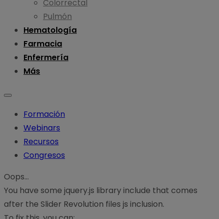
Colorrectal
Pulmón
Hematología
Farmacia
Enfermería
Más
Formación
Webinars
Recursos
Congresos
Oops...
You have some jquery.js library include that comes
after the Slider Revolution files js inclusion.
To fix this, you can: