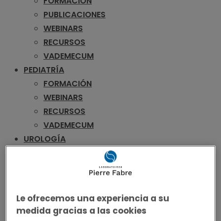
FORMACIÓN
PUBLICACIONES
WEBINARS
RECURSOS
VADEMECUM
PEDIATRÍA
FORMACIÓN
WEBINARS
RECURSOS
VADEMECUM
UROLOGÍA
FORMACIÓN
PUBLICACIONES
WEBINARS
RECURSOS
Le ofrecemos una experiencia a su
VADEMECUM
medida gracias a las cookies