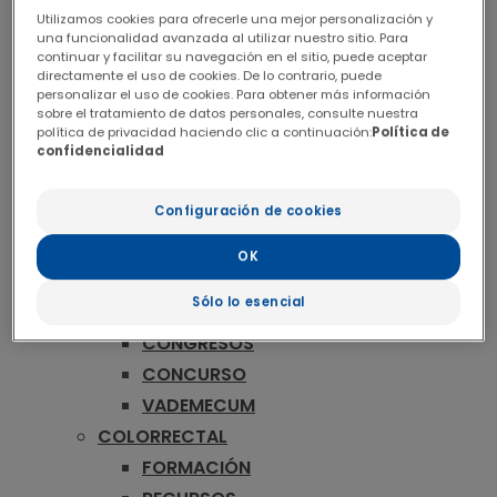
ONCOLOGÍA
Utilizamos cookies para ofrecerle una mejor personalización y
MAMA
una funcionalidad avanzada al utilizar nuestro sitio. Para
continuar y facilitar su navegación en el sitio, puede aceptar
FORMACIÓN
directamente el uso de cookies. De lo contrario, puede
RECURSOS
personalizar el uso de cookies. Para obtener más información
sobre el tratamiento de datos personales, consulte nuestra
CONGRESOS
política de privacidad haciendo clic a continuación:
Política de
confidencialidad
CONCURSO
VADEMECUM
Configuración de cookies
MELANOMA
FORMACIÓN
OK
PUBLICACIONES
Sólo lo esencial
RECURSOS
CONGRESOS
CONCURSO
VADEMECUM
COLORRECTAL
FORMACIÓN