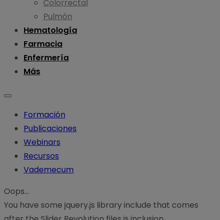
Colorrectal
Pulmón
Hematología
Farmacia
Enfermería
Más
Formación
Publicaciones
Webinars
Recursos
Vademecum
Oops...
You have some jquery.js library include that comes
after the Slider Revolution files js inclusion.