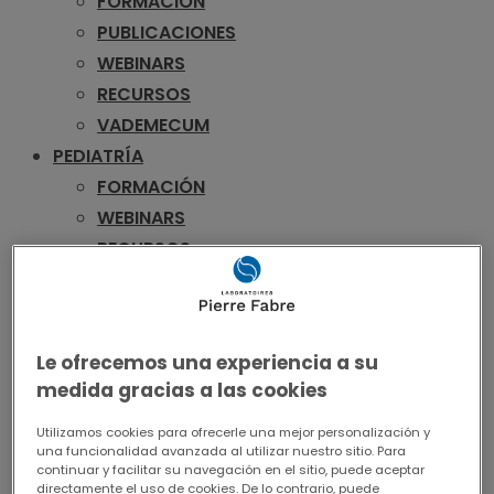
FORMACIÓN
PUBLICACIONES
WEBINARS
RECURSOS
VADEMECUM
PEDIATRÍA
FORMACIÓN
WEBINARS
RECURSOS
VADEMECUM
UROLOGÍA
FORMACIÓN
Le ofrecemos una experiencia a su
PUBLICACIONES
medida gracias a las cookies
WEBINARS
RECURSOS
Utilizamos cookies para ofrecerle una mejor personalización y
una funcionalidad avanzada al utilizar nuestro sitio. Para
VADEMECUM
continuar y facilitar su navegación en el sitio, puede aceptar
directamente el uso de cookies. De lo contrario, puede