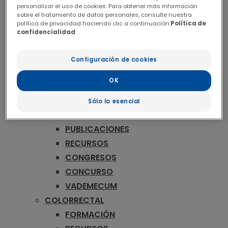
ONCOLOGÍA
personalizar el uso de cookies. Para obtener más información
MAMA
sobre el tratamiento de datos personales, consulte nuestra
política de privacidad haciendo clic a continuación:
Política de
FORMACIÓN
confidencialidad
RECURSOS
CONGRESOS
Configuración de cookies
CONCURSO
OK
VADEMECUM
MELANOMA
Sólo lo esencial
FORMACIÓN
PUBLICACIONES
RECURSOS
CONGRESOS
CONCURSO
VADEMECUM
COLORRECTAL
FORMACIÓN