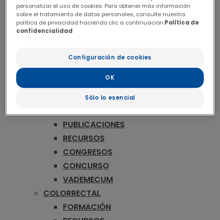
ONCOLOGÍA
personalizar el uso de cookies. Para obtener más información
MAMA
sobre el tratamiento de datos personales, consulte nuestra
política de privacidad haciendo clic a continuación:
Política de
FORMACIÓN
confidencialidad
RECURSOS
CONGRESOS
Configuración de cookies
CONCURSO
OK
VADEMECUM
MELANOMA
Sólo lo esencial
FORMACIÓN
PUBLICACIONES
RECURSOS
CONGRESOS
CONCURSO
VADEMECUM
COLORRECTAL
FORMACIÓN