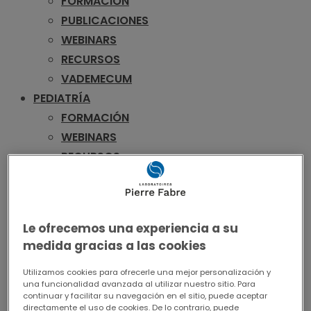
FORMACIÓN
PUBLICACIONES
WEBINARS
RECURSOS
VADEMECUM
PEDIATRÍA
FORMACIÓN
WEBINARS
RECURSOS
VADEMECUM
UROLOGÍA
FORMACIÓN
Le ofrecemos una experiencia a su
PUBLICACIONES
medida gracias a las cookies
WEBINARS
RECURSOS
Utilizamos cookies para ofrecerle una mejor personalización y
una funcionalidad avanzada al utilizar nuestro sitio. Para
VADEMECUM
continuar y facilitar su navegación en el sitio, puede aceptar
directamente el uso de cookies. De lo contrario, puede