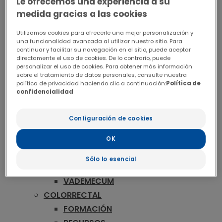
ONCOLOGÍA
Le ofrecemos una experiencia a su
medida gracias a las cookies
MAMA
FORMACIÓN
Utilizamos cookies para ofrecerle una mejor personalización y
RECURSOS
una funcionalidad avanzada al utilizar nuestro sitio. Para
continuar y facilitar su navegación en el sitio, puede aceptar
CONGRESOS
directamente el uso de cookies. De lo contrario, puede
personalizar el uso de cookies. Para obtener más información
CONCURSO
sobre el tratamiento de datos personales, consulte nuestra
VADEMECUM
política de privacidad haciendo clic a continuación:
Política de
confidencialidad
MELANOMA
FORMACIÓN
Configuración de cookies
PUBLICACIONES
RECURSOS
OK
CONGRESOS
Sólo lo esencial
CONCURSO
VADEMECUM
COLORRECTAL
FORMACIÓN