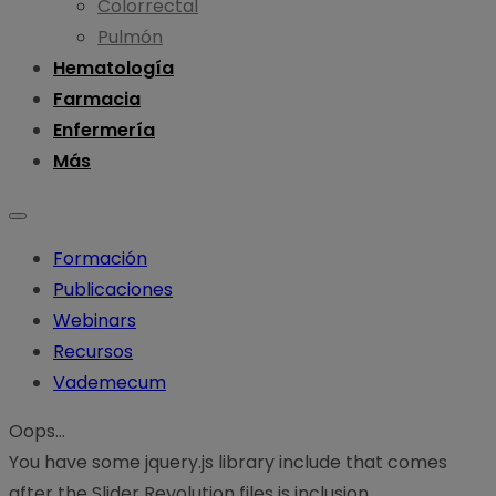
Colorrectal
Pulmón
Hematología
Farmacia
Enfermería
Más
Formación
Publicaciones
Webinars
Recursos
Vademecum
Oops...
You have some jquery.js library include that comes
after the Slider Revolution files js inclusion.