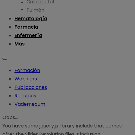
Colorrectal
Pulmón
Hematología
Farmacia
Enfermería
Más
Formación
Webinars
Publicaciones
Recursos
Vademecum
Oops...
You have some jquery.js library include that comes
after the Slider Revolution files js inclusion.