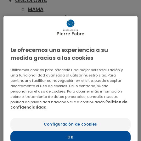
ONCOLOGÍA
MAMA
FORMACIÓN
RECURSOS
CONGRESOS
CONCURSO
Le ofrecemos una experiencia a su
VADEMECUM
medida gracias a las cookies
MELANOMA
FORMACIÓN
Utilizamos cookies para ofrecerle una mejor personalización y
una funcionalidad avanzada al utilizar nuestro sitio. Para
PUBLICACIONES
continuar y facilitar su navegación en el sitio, puede aceptar
directamente el uso de cookies. De lo contrario, puede
RECURSOS
personalizar el uso de cookies. Para obtener más información
CONGRESOS
sobre el tratamiento de datos personales, consulte nuestra
política de privacidad haciendo clic a continuación:
Política de
CONCURSO
confidencialidad
VADEMECUM
COLORRECTAL
Configuración de cookies
FORMACIÓN
OK